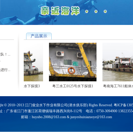
产品展示
！...
材
行...
三水工0125号水下探摸3
粤三水工0125号水下探摸1
粤南海工7611船体水
ght
©
2010~2013 江门俊业水下作业有限公司(潜水俱乐部) Rights Reserved.
粤ICP备130
址：广东省江门市蓬江区荷塘镇瑞丰路西兴街8-112号 电话：0750-3094900 138223554
邮箱：
huyubo.2008@163.com
&
junyeshuixiazuoye@163.com