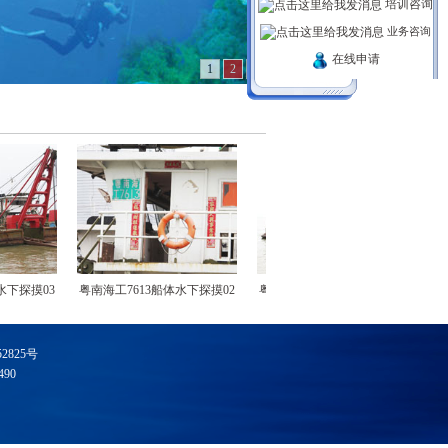
培训咨询
业务咨询
在线申请
1
2
3
下探摸03
粤南海工7613船体水下探摸02
粤顺德浮坞06船体水下检查03
南
52825号
90