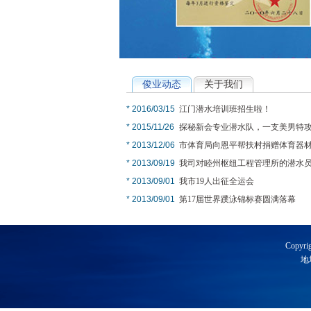
俊业动态
关于我们
* 2016/03/15
江门潜水培训班招生啦！
* 2015/11/26
探秘新会专业潜水队，一支美男特攻队
* 2013/12/06
市体育局向恩平帮扶村捐赠体育器
* 2013/09/19
我司对睦州枢纽工程管理所的潜水员进
* 2013/09/01
我市19人出征全运会
* 2013/09/01
第17届世界蹼泳锦标赛圆满落幕
粤三水工0125号水下探摸4
粤
Copyri
地