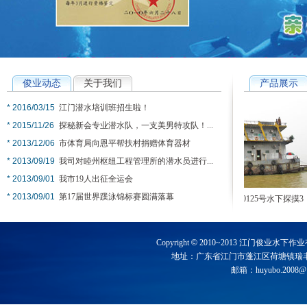
俊业动态
关于我们
产品展示
* 2016/03/15
江门潜水培训班招生啦！
* 2015/11/26
探秘新会专业潜水队，一支美男特攻队！...
* 2013/12/06
市体育局向恩平帮扶村捐赠体育器材
* 2013/09/19
我司对睦州枢纽工程管理所的潜水员进行...
* 2013/09/01
我市19人出征全运会
* 2013/09/01
第17届世界蹼泳锦标赛圆满落幕
粤三水工0125号水下探摸4
粤三水工0125号水下探摸3
Copyright
©
2010~2013 江门俊业水下作业有限
地址：广东省江门市蓬江区荷塘镇瑞丰路西兴街8
邮箱：
huyubo.2008@