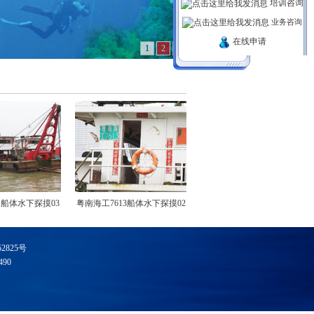
培训咨询
业务咨询
在线申请
1
2
3
船体水下探摸03
粤南海工7613船体水下探摸02
粤顺德浮坞06船体水下检查03
52825号
90