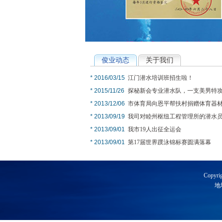
俊业动态
关于我们
* 2016/03/15
江门潜水培训班招生啦！
* 2015/11/26
探秘新会专业潜水队，一支美男特攻队
* 2013/12/06
市体育局向恩平帮扶村捐赠体育器
* 2013/09/19
我司对睦州枢纽工程管理所的潜水员进
* 2013/09/01
我市19人出征全运会
* 2013/09/01
第17届世界蹼泳锦标赛圆满落幕
粤三水工0125号水下探摸4
Copyri
地