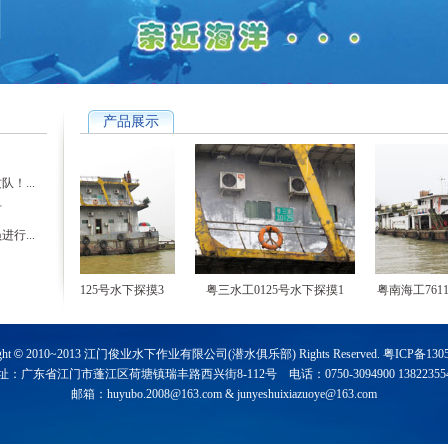
产品展示
！...
材
行...
粤三水工0125号水下探摸3
粤三水工0125号水下探摸1
粤南海工7611
ght
©
2010~2013 江门俊业水下作业有限公司(潜水俱乐部) Rights Reserved.
粤ICP备130
址：广东省江门市蓬江区荷塘镇瑞丰路西兴街8-112号 电话：0750-3094900 138223554
邮箱：
huyubo.2008@163.com
&
junyeshuixiazuoye@163.com