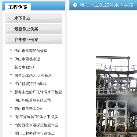
粤三水工0125号水下探摸
水下作业
最新作业例案
往年作业例案
佛山市航辉船舶修造
佛山市西樵水运
新会牛勒水厂
国道G325九江大桥桥墩
江门裕能贸易油码头
新粤丰造船厂先锋号水下检查
佛山珠峰造船有限公司
鹤山市自来水公司
“珍宝海鲜坊”船体水下探摸
南海西樵水运探摸检查作业
崖门三村桥过河管道施工